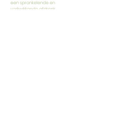
een sprankelende en 
verkwikkende afdronk.
INGREDIËNTEN
Appels, gist
MOST VZW
Gebroeders Tassetstraat 85
3018 Wijgmaal
België
BTW BE0793.826.224
most.vzw@gmail.com
KLANTENSERVICE
Algemene voorwaarden
Levering en verzending