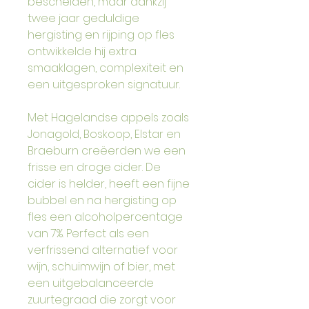
bescheiden, maar dankzij 
twee jaar geduldige 
hergisting en rijping op fles 
ontwikkelde hij extra 
smaaklagen, complexiteit en 
een uitgesproken signatuur.
Met Hagelandse appels zoals 
Jonagold, Boskoop, Elstar en 
Braeburn creëerden we een 
frisse en droge cider. De 
cider is helder, heeft een fijne 
bubbel en na hergisting op 
fles een alcoholpercentage 
van 7%. Perfect als een 
verfrissend alternatief voor 
wijn, schuimwijn of bier, met 
een uitgebalanceerde 
zuurtegraad die zorgt voor 