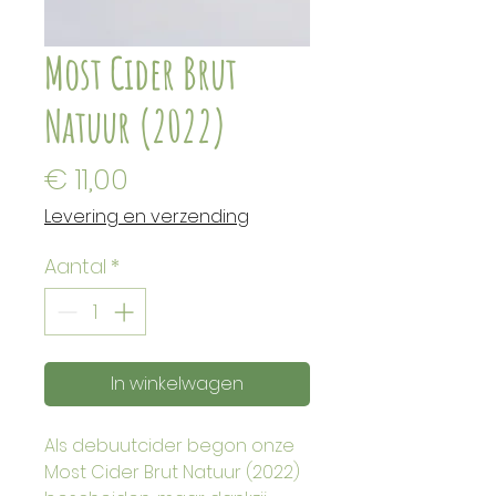
Most Cider Brut
Natuur (2022)
Prijs
€ 11,00
Levering en verzending
Aantal
*
In winkelwagen
Als debuutcider begon onze 
Most Cider Brut Natuur (2022) 