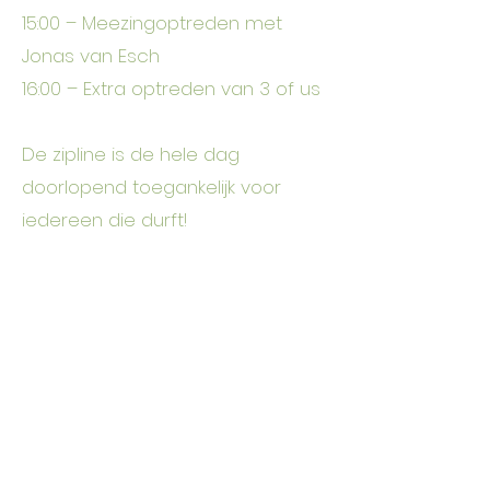
15:00 – Meezingoptreden met
Jonas van Esch
16:00 – Extra optreden van 3 of us
De zipline is de hele dag
doorlopend toegankelijk voor
iedereen die durft!
Meer info op:
https://www.aarschot.be/activiteit
en/detail/665/torenhoog
Volgende
Vorige