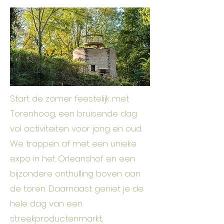
Start de zomer feestelijk met
Torenhoog, een bruisende dag
vol activiteiten voor jong en oud.
We trappen af met een unieke
expo in het Orleanshof en een
bijzondere onthulling boven aan
de toren. Daarnaast geniet je de
hele dag van een
streekproductenmarkt,